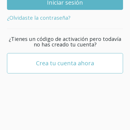
tu
cuenta;
¿Olvidaste la contraseña?
debe
tener
al
¿Tienes un código de activación pero todavía
menos
no has creado tu cuenta?
5
caracteres.
Crea tu cuenta ahora