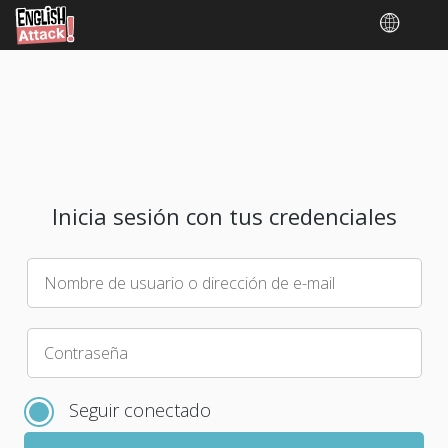
Inicia sesión con tus credenciales
Nombre de usuario o dirección de e-mail
Elige
Contraseña
una
nueva
Seguir conectado
contraseña
para