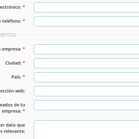
lectrónico:
*
 teléfono:
*
mpresa
a empresa:
*
Ciudad:
*
País:
*
rección web:
eados de tu
empresa:
*
er dato que
s relevante: