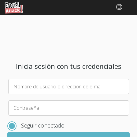
Inicia sesión con tus credenciales
Nombre de usuario o dirección de e-mail
Elige
Contraseña
una
nueva
Seguir conectado
contraseña
para