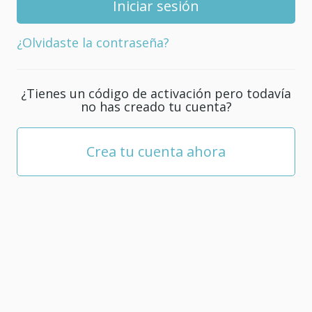
tu
cuenta;
¿Olvidaste la contraseña?
debe
tener
al
¿Tienes un código de activación pero todavía
menos
no has creado tu cuenta?
5
caracteres.
Crea tu cuenta ahora