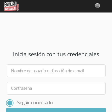
Inicia sesión con tus credenciales
Nombre de usuario o dirección de e-mail
Elige
Contraseña
una
nueva
Seguir conectado
contraseña
para