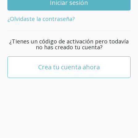
tu
cuenta;
¿Olvidaste la contraseña?
debe
tener
al
¿Tienes un código de activación pero todavía
menos
no has creado tu cuenta?
5
caracteres.
Crea tu cuenta ahora