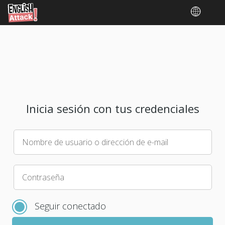
Inicia sesión con tus credenciales
Nombre de usuario o dirección de e-mail
Elige
Contraseña
una
nueva
Seguir conectado
contraseña
para