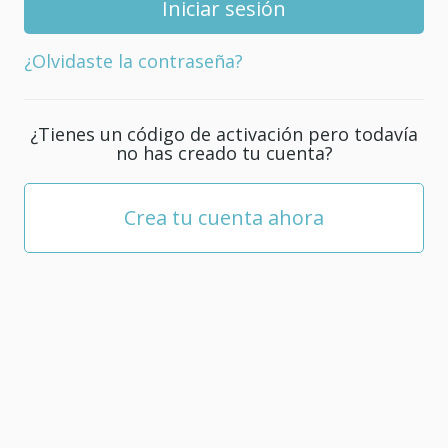
tu
cuenta;
¿Olvidaste la contraseña?
debe
tener
al
¿Tienes un código de activación pero todavía
menos
no has creado tu cuenta?
5
caracteres.
Crea tu cuenta ahora